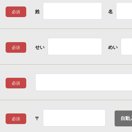
姓
名
必須
せい
めい
必須
必須
自動
〒
必須