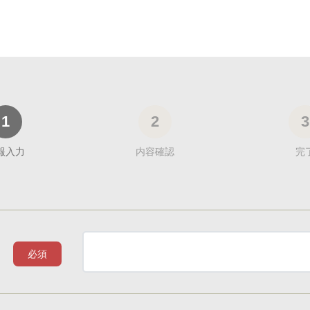
1
2
3
報入力
内容確認
完
必須