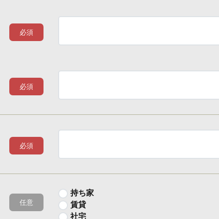
必須
必須
必須
持ち家
任意
賃貸
社宅