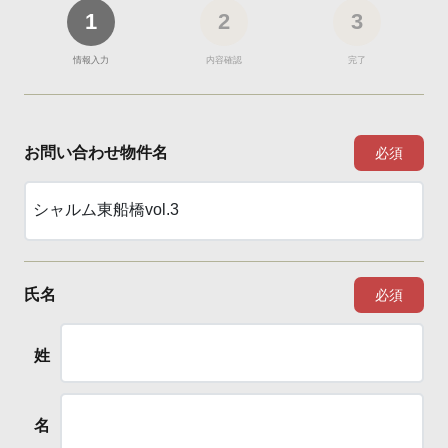
1
2
3
情報入力
内容確認
完了
お問い合わせ物件名
必須
氏名
必須
姓
名